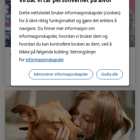
Virbac vi tar personvernet på alvor
Dette nettstedet bruker informasjonskapsler (cookies)
for å sikre riktig funksjonalitet og gjøre det enklere å
navigere. Du finner mer informasjon om
informasjonskapsler, hvordan vi bruker dem og
hvordan du kan kontrollere bruken av dem, ved å
klikke på følgende kobling: Retningslinjer
Senior
for
informasjonskapsler
.
Til deg som har en eldre hund eller katt
Administrer informasjonskapsler
Godta alle