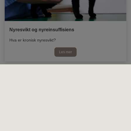
Nyresvikt og nyreinsuffisiens
Hva er kronisk nyresvikt?
Les mer
Les mer om Hund
SPØRGSMÅL OG SVAR
Hva er allergi?
Hvordan spotter jeg at hunden min har allergi?