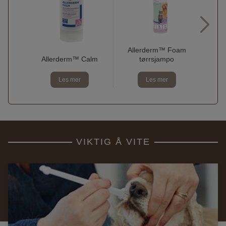
Allerderm™ Foam
Allerderm™ Calm
tørrsjampo
Al
Les mer
Les mer
VIKTIG Å VITE