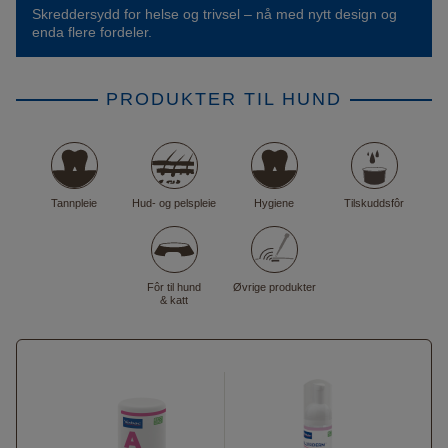
Skreddersydd for helse og trivsel – nå med nytt design og
enda flere fordeler.
PRODUKTER TIL HUND
Tannpleie
Hud- og pelspleie
Hygiene
Tilskuddsfôr
Fôr til hund
Øvrige produkter
& katt