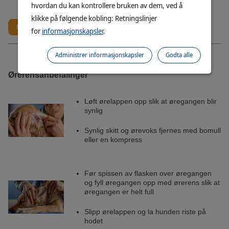
hvordan du kan kontrollere bruken av dem, ved å
teknologi)
klikke på følgende kobling: Retningslinjer
Kjøp online her
for
informasjonskapsler
.
Administrer informasjonskapsler
Godta alle
Ørerensanbefalinger
Løft ørelappen opp slik at øregangen blir
synlig
Synlig skitt og ørevoks fjernes med bomull
eller en kompress
Før spissen av flasken over øregangen
og fyll øregangen opp med ørerens slik at
øregangen er helt full
Slipp ørelappen og la hunden riste på
hodet