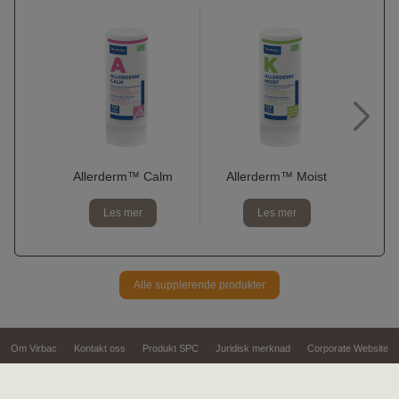
Allerderm™ Calm
Allerderm™ Moist
Les mer
Les mer
Alle supplerende produkter
Om Virbac
Kontakt oss
Produkt SPC
Juridisk merknad
Corporate Website
Sitemap
Personvern
Informasjonskapsler