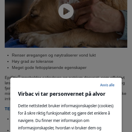
Renser øregangen og nøytraliserer vond lukt
Høy grad av toleranse
Meget gode fettoppløsende egenskaper
®
EpiOtic
inneholder salicylsyre og natrium docusat, som effektivt
løsner inntørket ørevoks samt PCMX, som renser øregangen og
Avvis alle
fjerner døde hudceller. Monnosakkarider som hjelper til å
Virbac vi tar personvernet på alvor
minimere binding av bakterier. Nøytral pH-verdi på 7 for å minske
irritasjon.
Dette nettstedet bruker informasjonskapsler (cookies)
TEKNOLOGIER: S-I-S: Skin Innovative Science:
for å sikre riktig funksjonalitet og gjøre det enklere å
Minimerer binding av mikroorganismer til huden
navigere. Du finner mer informasjon om
(Glykoteknologi)
informasjonskapsler, hvordan vi bruker dem og
Stimulerer hudens naturlige mikrobielle forsvar (Defensin