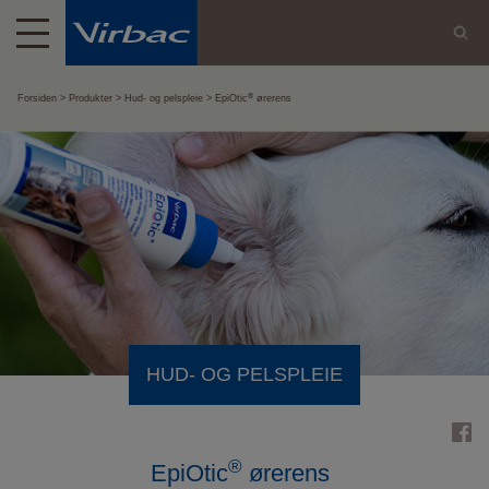
®
Forsiden
Produkter
Hud- og pelspleie
EpiOtic
ørerens
HUD- OG PELSPLEIE
®
EpiOtic
ørerens