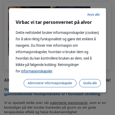
Avvis alle
Virbac vi tar personvernet på alvor
Dette nettstedet bruker informasjonskapsler (cookies)
for å sikre riktig funksjonalitet og gjøre det enklere å
navigere. Du finner mer informasjon om
informasjonskapsler, hvordan vi bruker dem og
hvordan du kan kontrollere bruken av dem, ved å
Tilskuddsfôr til hest
klikke på følgende kobling: Retningslinjer
for
informasjonskapsler
.
Alt du trenger for optimal pleie av hestens hud og pels!
Administrer informasjonskapsler
Godta alle
Virbacs portefølje av innovative, anerkjente og
gjennomtestede hesteprodukter er i konstant utvikling.
Vi er spesielt stolte over vår
patenterte sjamposerie
, som er en
bestselger på det norske markedet på grunn av sin gode
terapeutiske effekt og høye brukervennlighet.