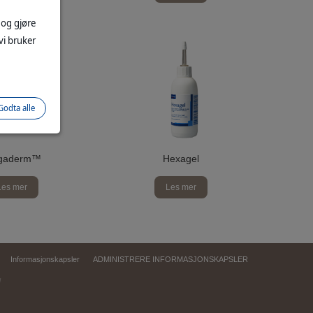
 og gjøre
vi bruker
:
Godta alle
gaderm™
Hexagel
Les mer
Les mer
Informasjonskapsler
ADMINISTRERE INFORMASJONSKAPSLER
d