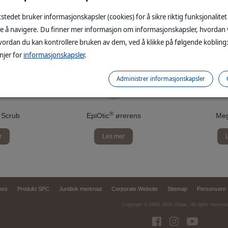
stedet bruker informasjonskapsler (cookies) for å sikre riktig funksjonalitet
re å navigere. Du finner mer informasjon om informasjonskapsler, hvordan 
ordan du kan kontrollere bruken av dem, ved å klikke på følgende kobling
njer for
informasjonskapsler
.
Administrer informasjonskapsler
®
 Scrub
EpiOtic
ørerens
Me
r
Les mer
oss
Produkt SPC
Juridisk merknad
Corporate Website
Sitemap
Personvern
Copyright © 1999,
2026
Virbac. All rights reserve