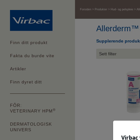
Forsiden
Produkter
Hud- og pelspleie
Al
Allerderm™ 
Supplerende produk
Finn ditt produkt
Sett filter
Fakta du burde vite
Artikler
Finn dyret ditt
FÔR:
®
VETERINARY HPM
Allerderm™
DERMATOLOGISK
UNIVERS
Virbac 
Les me