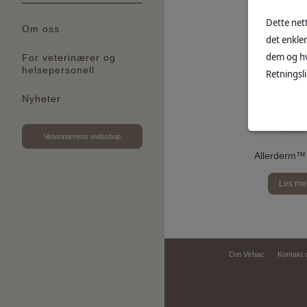
Dette nett
Om oss
det enkle
dem og hv
For veterinærer og
helsepersonell
Retningsli
Nyheter
Veterinærens webshop
Allerderm™
Les me
Om Virbac
Kontakt 