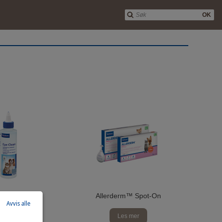
OK
e Clean
Allerderm™ Spot-On
Avvis alle
Les mer
Les mer