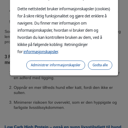
Dette nettstedet bruker informasjonskapsler (cookies)
Animalsk protein bidrar til en sunn hund, pels og hårfarge.
for å sikre riktig funksjonalitet og gjøre det enklere å
Animalsk protein styrker evnen til reproduksjon.
navigere. Du finner mer informasjon om
informasjonskapsler, hvordan vi bruker dem og
Som
BONUS
gir en stor mengde animalsk protein en raskere og
lengervarende metthetsfølelse enn for eksempel vegetabilsk
hvordan du kan kontrollere bruken av dem, ved å
protein.
klikke på følgende kobling: Retningslinjer
for
informasjonskapsler
.
3 FORDELER ved en raskere lengervarende
metthetsfølelse:
Administrer informasjonskapsler
Godta alle
Unngår (med stor sannsynlighet) at hunden eller katten får
en adferd med tigging.
Oppnår en mer tilfreds hund eller katt, fordi den ikke er
sulten.
Minimerer risikoen for overvekt, som er den hyppigste og
farligste livsstilssykdommen.
Low Carb High Protein – også en sunn livsstilsdiett til hund