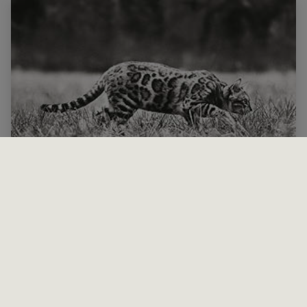
HPM fôr til katt
Les mer
Om Virbac
Kontakt oss
Produkt SPC
Juridisk merknad
Corporate Website
Sitemap
Personvern
Informasjonskapsler