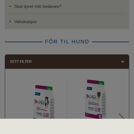
Skal dyret mitt bedøves?
Vaksinasjon
FÔR TIL HUND
SETT FILTER
ADULT SENSITIVE