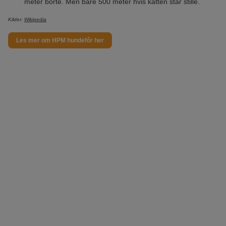
meter borte. Men bare 500 meter hvis katten står stille.
Kilder:
Wikipedia
Les mer om HPM hundefôr her