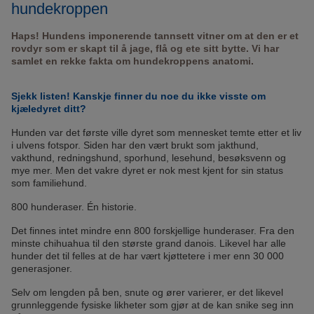
hundekroppen
Haps! Hundens imponerende tannsett vitner om at den er et
rovdyr som er skapt til å jage, flå og ete sitt bytte. Vi har
samlet en rekke fakta om hundekroppens anatomi.
Sjekk listen! Kanskje finner du noe du ikke visste om
kjæledyret ditt?
Hunden var det første ville dyret som mennesket temte etter et liv
i ulvens fotspor. Siden har den vært brukt som jakthund,
vakthund, redningshund, sporhund, lesehund, besøksvenn og
mye mer. Men det vakre dyret er nok mest kjent for sin status
som familiehund.
800 hunderaser. Én historie.
Det finnes intet mindre enn 800 forskjellige hunderaser. Fra den
minste chihuahua til den største grand danois. Likevel har alle
hunder det til felles at de har vært kjøttetere i mer enn 30 000
generasjoner.
Selv om lengden på ben, snute og ører varierer, er det likevel
grunnleggende fysiske likheter som gjør at de kan snike seg inn