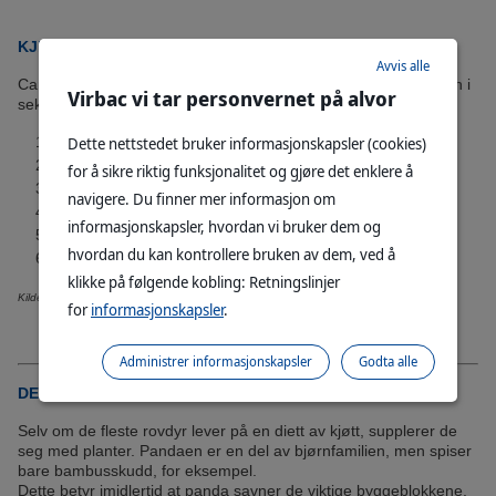
KJENNER DU DE 6 KJØTTETERE?
Avvis alle
Carnivores er kjøttetere– en gruppe pattedyr som kan deles inn i
Virbac vi tar personvernet på alvor
seks grunnleggende kategorier:
Dette nettstedet bruker informasjonskapsler (cookies)
Hunder
Katter
for å sikre riktig funksjonalitet og gjøre det enklere å
Bjørner
navigere. Du finner mer informasjon om
Mustelids
informasjonskapsler, hvordan vi bruker dem og
Hyener
hvordan du kan kontrollere bruken av dem, ved å
Vaskebjørner
klikke på følgende kobling: Retningslinjer
Kilde:
10 Facts about Carnivores
for
informasjonskapsler
.
Administrer informasjonskapsler
Godta alle
DET ER IKKE ALLE KJØTTETERE, SOM SPISER KJØTT!
Selv om de fleste rovdyr lever på en diett av kjøtt, supplerer de
seg med planter. Pandaen er en del av bjørnfamilien, men spiser
bare bambusskudd, for eksempel.
Dette betyr imidlertid at panda savner de viktige byggeblokkene,