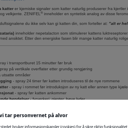
 katter
er kjemiske signaler som katter naturlig produserer fra kjertler
®
 og velkjente. ZENIFEL
inneholder en syntetisk analog av disse ferom
 duftsignalene du ikke selv kan gi katten din, som forteller at:
"alt er he
cataria)
inneholder nepetalacton som stimulerer kattens luktreseptorer
 med ansiktet. Etter den energiske fasen blir mange katter naturlig roli
ray i transportburet 15 minutter før bruk
pray på vertikale overflater etter grundig rengjøring
å utsatte områder
ygging
- spray 24 timer før katten introduseres til de nye rommene
atter
- spray i rommet før introduksjon av ny katt eller annen type kjæl
nsjonat
- spray før katten ankommer
ende hendelser
- fyrverkeri, gjester, høye lyder
vi tar personvernet på alvor
stedet bruker informasjonskapsler (cookies) for å sikre riktig funksjonalitet