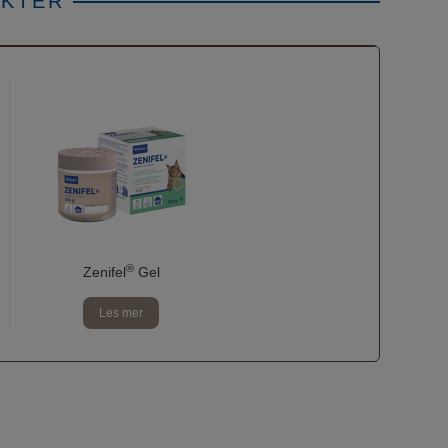
UKTER
®
Zenifel
Gel
Les mer