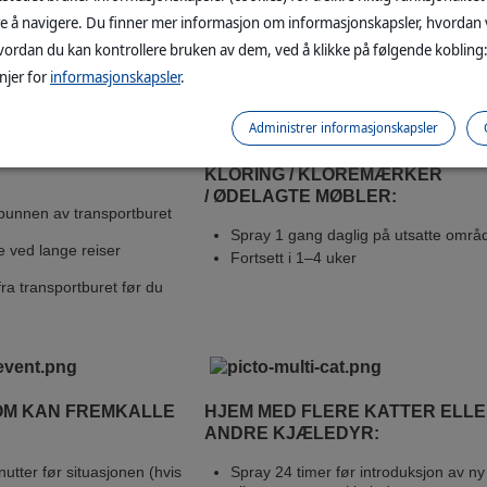
re å navigere. Du finner mer informasjon om informasjonskapsler, hvordan 
te på katten – kun i omgivelsene
ordan du kan kontrollere bruken av dem, ved å klikke på følgende kobling
tter før katten får tilgang til det området eller den gjenstanden hvor pro
njer for
informasjonskapsler
.
Administrer informasjonskapsler
KLORING / KLOREMÆRKER
/ ØDELAGTE MØBLER:
 bunnen av transportburet
Spray 1 gang daglig på utsatte områ
e ved lange reiser
Fortsett i 1–4 uker
 fra transportburet før du
OM KAN FREMKALLE
HJEM MED FLERE KATTER ELL
ANDRE KJÆLEDYR:
utter før situasjonen (hvis
Spray 24 timer før introduksjon av ny