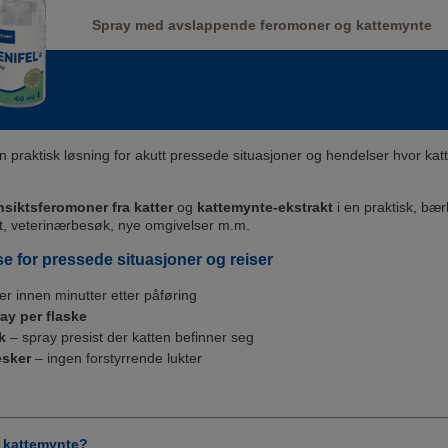
Spray med avslappende feromoner og kattemynte
n praktisk løsning for akutt pressede situasjoner og hendelser hvor katt
nsiktsferomoner fra katter
og
kattemynte-ekstrakt
i en praktisk, bær
t, veterinærbesøk, nye omgivelser m.m.
lse for pressede situasjoner og reiser
er innen minutter etter påføring
y per flaske
k
– spray presist der katten befinner seg
esker
– ingen forstyrrende lukter
 kattemynte?