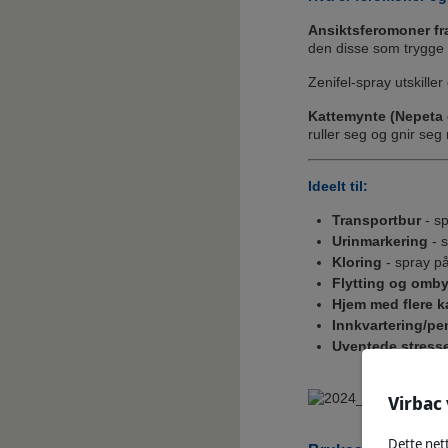
Ansiktsferomoner fra
den disse som trygge
Zenifel-spray utskiller
Kattemynte (Nepeta 
ruller seg og gnir seg
Ideelt til:
Transportbur
- sp
Urinmarkering
- s
Kloring
- spray p
Flytting og omb
Hjem med flere k
Innkvartering/pe
Uventede stress
Virbac 
Dette nett