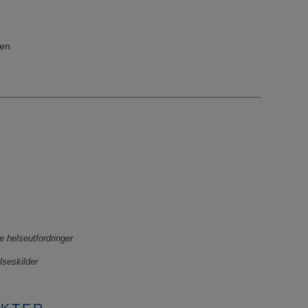
pen
e helseutfordringer
lseskilder