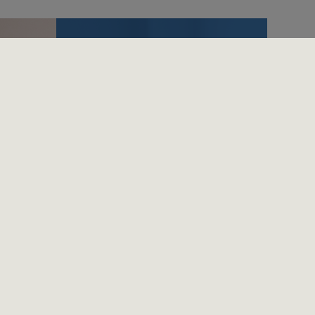
Ville du merket det hvis katten var
stresset?
Kjenn katten din!
Informasjonskapsler
ADMINISTRERE INFORMASJONSKAPSLER
d