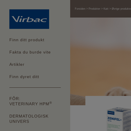
Forsiden
Produkter
Katt
Øvrige produkte
Finn ditt produkt
Fakta du burde vite
Artikler
Finn dyret ditt
FÔR:
®
VETERINARY HPM
DERMATOLOGISK
UNIVERS