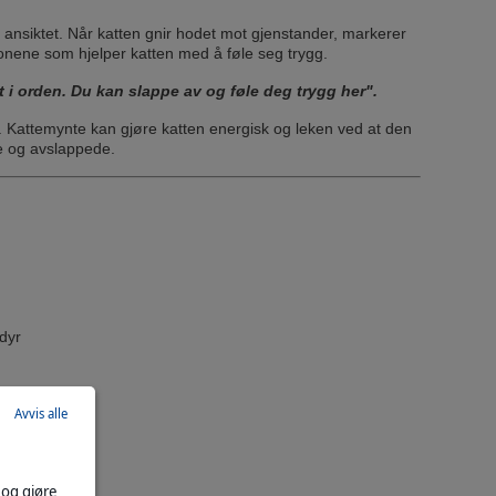
 i ansiktet. Når katten gnir hodet mot gjenstander, markerer
onene som hjelper katten med å føle seg trygg.
lt i orden. Du kan slappe av og føle deg trygg her".
. Kattemynte kan gjøre katten energisk og leken ved at den
ge og avslappede.
edyr
Avvis alle
 og gjøre