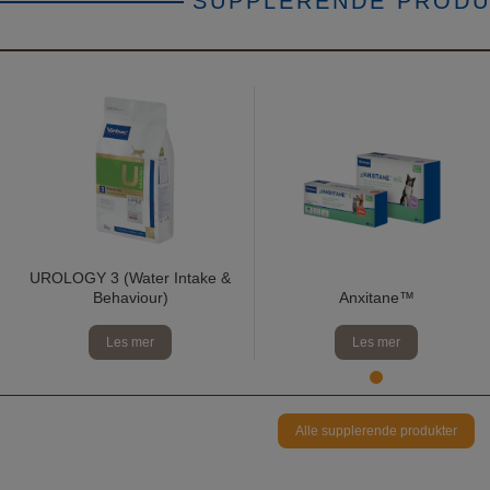
SUPPLERENDE PROD
UROLOGY 3 (Water Intake &
Behaviour)
Anxitane™
Les mer
Les mer
Alle supplerende produkter