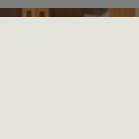
oss
Produkt SPC
Juridisk merknad
Corporate Website
Sitemap
Personvern
Copyright © 1999,
2026
Virbac. All rights reserve