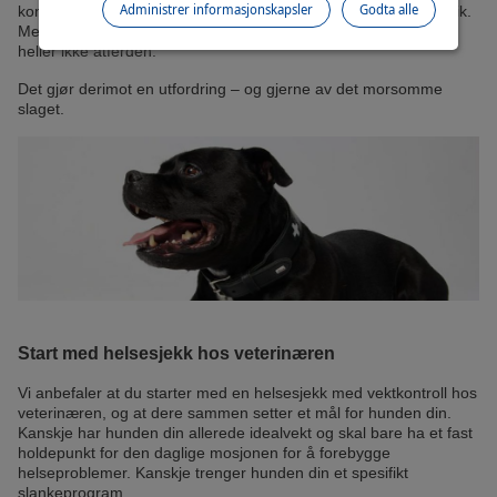
Administrer informasjonskapsler
Godta alle
kontroll over vekten. Den andre er mosjon. Grovt sagt er det slik.
Men det vet du sikkert allerede, og en løftet pekefinger endrer
heller ikke atferden.
Det gjør derimot en utfordring – og gjerne av det morsomme
slaget.
Start med helsesjekk hos veterinæren
Vi anbefaler at du starter med en helsesjekk med vektkontroll hos
veterinæren, og at dere sammen setter et mål for hunden din.
Kanskje har hunden din allerede idealvekt og skal bare ha et fast
holdepunkt for den daglige mosjonen for å forebygge
helseproblemer. Kanskje trenger hunden din et spesifikt
slankeprogram.