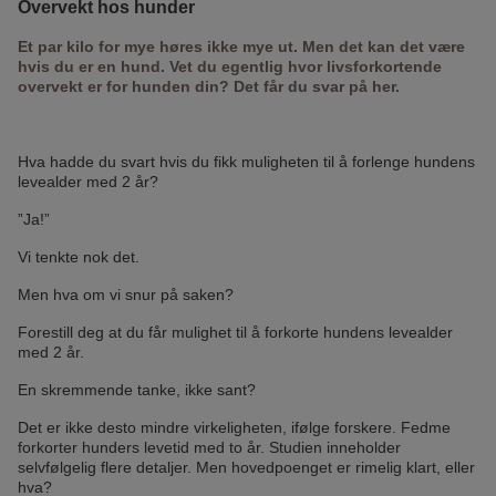
Overvekt hos hunder
Et par kilo for mye høres ikke mye ut. Men det kan det være
hvis du er en hund. Vet du egentlig hvor livsforkortende
overvekt er for hunden din? Det får du svar på her.
Hva hadde du svart hvis du fikk muligheten til å forlenge hundens
levealder med 2 år?
”Ja!”
Vi tenkte nok det.
Men hva om vi snur på saken?
Forestill deg at du får mulighet til å forkorte hundens levealder
med 2 år.
En skremmende tanke, ikke sant?
Det er ikke desto mindre virkeligheten, ifølge forskere. Fedme
forkorter hunders levetid med to år. Studien inneholder
selvfølgelig flere detaljer. Men hovedpoenget er rimelig klart, eller
hva?