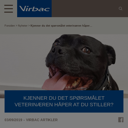
Forsiden
Nyheter
Kjenner du det spørsmålet veterinæren håper...
KJENNER DU DET SPØRSMÅLET
VETERINÆREN HÅPER AT DU STILLER?
-
03/09/2019
VIRBAC ARTIKLER