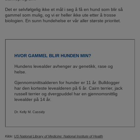
Det er selvfølgelig ikke et mål i seg å få en hund som blir så
gammel som mulig, og vi er heller ikke ute etter å trosse
biologien. En sunn hundehelse er vår aller største prioritet.
HVOR GAMMEL BLIR HUNDEN MIN?
Hundens levealder avhenger av genetikk, rase og
helse.
Gjennomsnittsalderen for hunder er 11 år. Bulldogger
har den korteste levealderen på 6 år. Cairn terrier, jack
russell terrier og dvergpuddel har en gjennomsnittlig
levealder på 14 år.
Dr. Kelly M. Cassidy
Kilde:
US National Library of Medicine: National Institute of Health