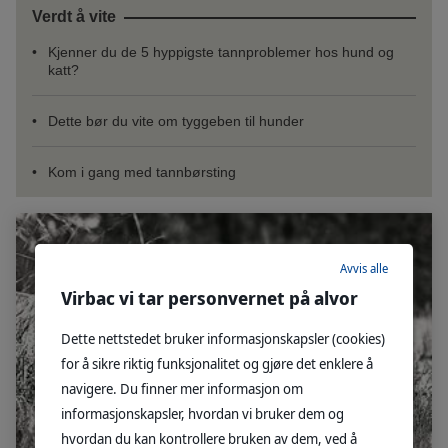
Verdt å vite
Kjenner du de 5 hyppigste tannproblemer hos hund og
katt?
Dette bør du vite om tyggeben til hunder
Kom i gang med tannbørsting
Avvis alle
Virbac vi tar personvernet på alvor
Dette nettstedet bruker informasjonskapsler (cookies)
for å sikre riktig funksjonalitet og gjøre det enklere å
navigere. Du finner mer informasjon om
informasjonskapsler, hvordan vi bruker dem og
hvordan du kan kontrollere bruken av dem, ved å