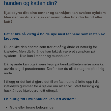
hunden og katten din?
Kjæledyret ditt sine tenner og tannkjøtt kan avsløre sykdom.
Men når har du sist sjekket munnhulen hos din hund eller
katt?
Det er like så viktig å holde øye med tennene som resten av
kroppen.
Du er ikke den eneste som tror at dårlig ånde er naturlig for
kjæledyr. Men dårlig ånde kan faktisk være et symptom på
sykdom – ikke kun i tenner og munnhulen.
Dårlig ånde kan også være tegn på tannkjøttbetennelse som kan
utvikle seg til paradentose. Derfor bør du alltid reagere på dårlig
ånde.
I tillegg er det lurt å gjøre det til en fast rutine å løfte opp i dit
kjæledyrs gummer for å sjekke om alt er ok. Start forsiktig og
husk å rose kjæledyret ditt etterpå.
En hurtig titt i munnhulen kan lett avsløre:
Gule eller brune belegninger