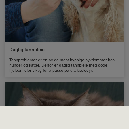
Daglig tannpleie
Tannproblemer er en av de mest hyppige sykdommer hos
hunder og katter. Derfor er daglig tannpleie med gode
hjelpemidler viktig for å passe på ditt kjæledyr.