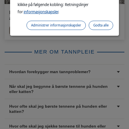
klikke på følgende kobling: Retningslinjer
for
informasjonskapsler
.
Kjenner du til hundefôret Veterinary HPM, utviklet
av dyrleger?
Administrer informasjonskapsler
Godta alle
Les mer
MER OM TANNPLEIE
Hvordan forebygger man tannproblemer?
Når skal jeg begynne å børste tennene på hunden
eller katten?
Hvor ofte skal jeg børste tennene på hunden eller
katten?
Hvor ofte skal jeg sjekke tennene til hunden eller