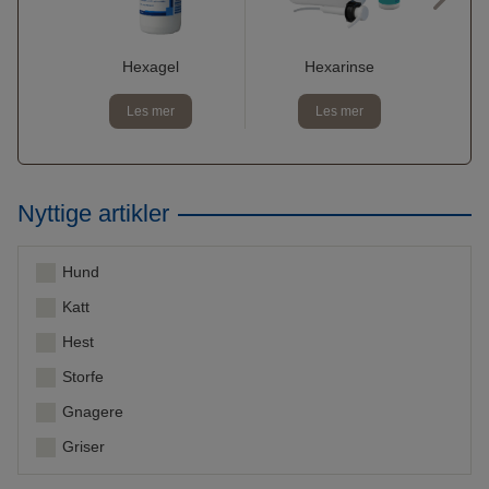
Tan
Hexagel
Hexarinse
Les mer
Les mer
Nyttige artikler
Hund
Katt
Hest
Storfe
Gnagere
Griser